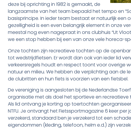
deze bij oprichting in 1982 is gemaakt, de
langzaamste van het team bepaald het tempo en ”Sa
basisprincipe. In ieder team bestaat er natuurlijk een 
gezelligheid is een even belangrijk element in onze ver
meestal nog even nagepraat in ons clubhuis “Ut Vloot”
we een stop hebben bij een van onze vele horeca-sp
Onze tochten zijn recreatieve tochten op de openba
tot wedstrijdfietsen. Er wordt dan ook van ieder lid v
verkeersregels houdt en respect toont voor overige we
natuur en milieu. We hebben de verplichting aan de l
de clubritten en hun fiets is voorzien van een fietsbel.
De vereniging is aangesloten bij de Nederlandse Toerf
organisatie met als doel het sportieve en recreatieve 
Als lid ontvang je korting op toertochten georganisee
NTFU. Je ontvangt het Fietssportmagazine 6 keer per ja
verzekerd, standaard ben je verzekerd tot een schade v
eigendommen (kleding, telefoon, helm e.d.) zijn verzek