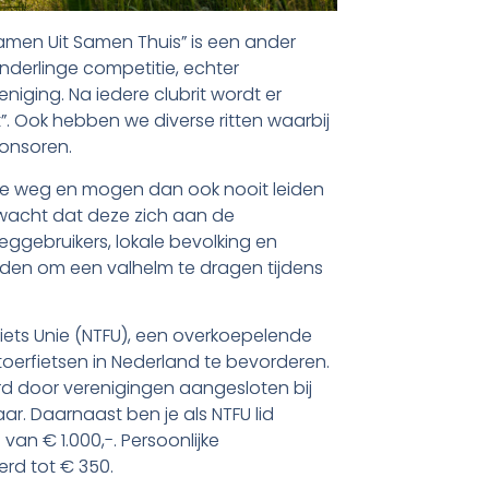
men Uit Samen Thuis” is een ander
onderlinge competitie, echter
eniging. Na iedere clubrit wordt er
. Ook hebben we diverse ritten waarbij
onsoren.
re weg en mogen dan ook nooit leiden
erwacht dat deze zich aan de
ggebruikers, lokale bevolking en
eden om een valhelm te dragen tijdens
iets Unie (NTFU), een overkoepelende
toerfietsen in Nederland te bevorderen.
rd door verenigingen aangesloten bij
ar. Daarnaast ben je als NTFU lid
an € 1.000,-. Persoonlijke
erd tot € 350.